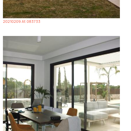
20210209 At 083733