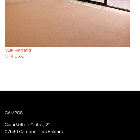
CEIP Marratxí
13 Photos
CAMPOS
Camí Vell de Ciutat, 21
07630 Campos, Illes Balears